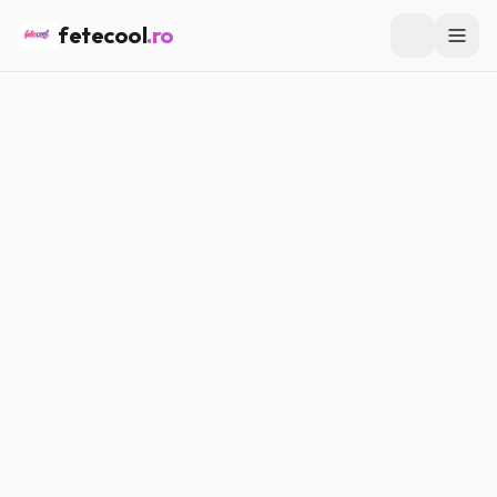
fetecool
.ro
Acasă
/
Vedete & Influenceri
/
Vedete românești care au
început de jos
VEDETE & INFLUENCERI
Vedete românești care au
început de jos
Maria P.
·
15.02.2026
·
4
min citire
#
Vedete
#
Influenceri