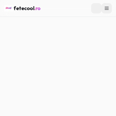
fetecool
.ro
Acasă
/
Vedete & Influenceri
/
Ce putem învăța de la
influenceri despre imagine și încredere
VEDETE & INFLUENCERI
Ce putem învăța de la
influenceri despre imagine și
încredere
Maria P.
·
11.05.2026
·
8
min citire
#
Vedete
#
Influenceri