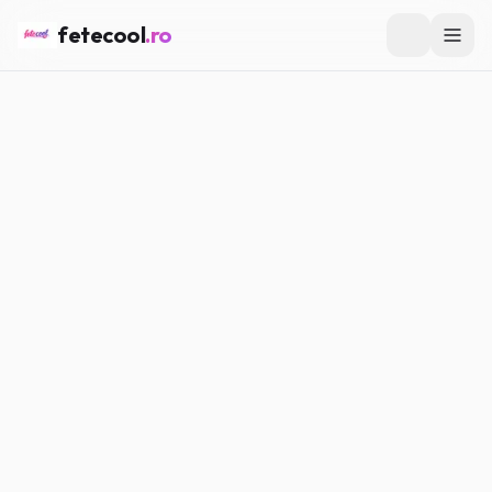
fetecool
.ro
HOROSCOP
Ce ți se pregătește în stele
Alege perioada și zodia ta ca să afli ce ți se
pregătește.
Horoscop zilnic
Previziuni pentru azi – starea de spirit, noroc și
sfaturi.