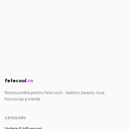
Pești
19 februarie – 20 martie
fetecool
.ro
Revista online pentru fete cool – fashion, beauty, love,
horoscop și trends.
CATEGORII
Vedete & Influenceri