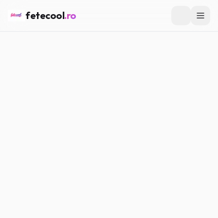
fetecool
.ro
Fete Cool
este revista online pentru fete care vor să fie
în trend. Îți aducem articole despre fashion, beauty, love,
horoscop, trends TikTok și girl talk – tot ce contează
pentru tine, într-un singur loc.
Suntem aici să te inspirăm și să te informăm, fără ton
cringe. Conținutul nostru este creat cu grijă, pentru
divertisment și informare. Nu înlocuim sfaturile medicale
sau profesionale – iar pentru sub 18, avem grijă să
rămânem într-un cadru sigur și potrivit vârstei.