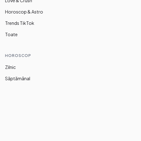
Love & Crush
Horoscop & Astro
Trends TikTok
Toate
HOROSCOP
Zilnic
Săptămânal
LEGAL
Despre noi
Termeni și condiții
Confidențialitate