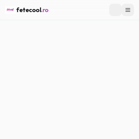
fetecool
.ro
Acasă
/
Love & Crush
/
Ghid de self-respect: ce nu negociezi
niciodată
LOVE & CRUSH
Ghid de self-respect: ce nu
negociezi niciodată
Maria P.
·
20.03.2026
·
5
min citire
#
Love
#
Crush