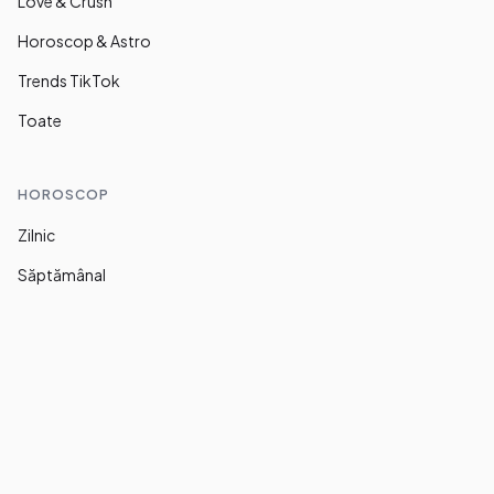
Love & Crush
Horoscop & Astro
Trends TikTok
Toate
HOROSCOP
Zilnic
Săptămânal
LEGAL
Despre noi
Termeni și condiții
Confidențialitate