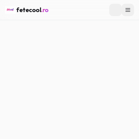
fetecool
.ro