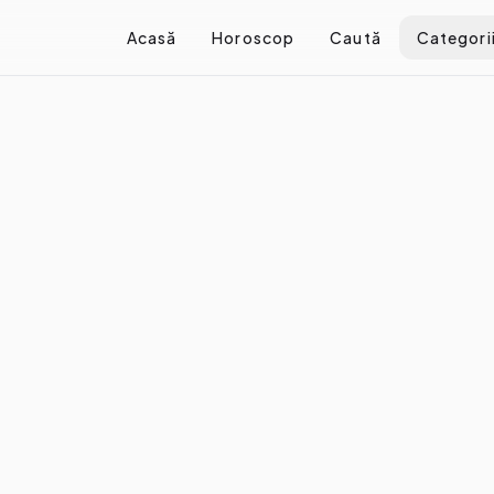
Acasă
Horoscop
Caută
Categori
/
Cum te influențează social media fără să îți dai seama
ențează social media fără să 
re