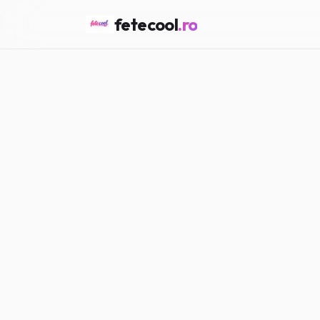
fetecool
.ro
Acasă
/
Vedete & Influenceri
VEDETE & INFLUENCERI
Cum te influ
Maria P.
·
22.03.2026
·
5
min citi
#
Vedete
#
Influenceri