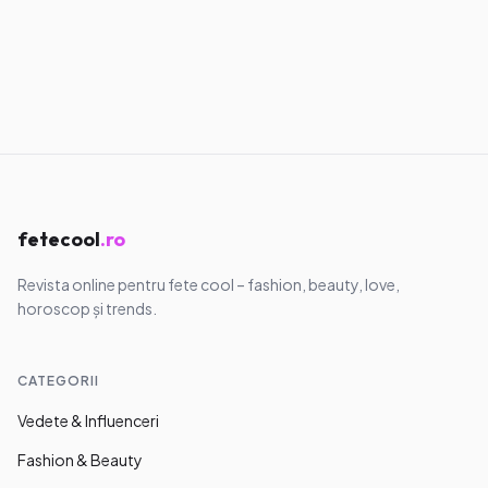
Vedete & Influenceri
Ce putem învăța de la influenceri
despre imagine și încredere
11.05.2026
·
8
min
fetecool
.ro
Revista online pentru fete cool – fashion, beauty, love,
horoscop și trends.
CATEGORII
Vedete & Influenceri
Fashion & Beauty