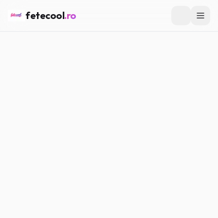
fetecool
.ro
Acasă
/
Vedete & Influenceri
/
Cum se schimbă o persoană
când devine faimoasă
VEDETE & INFLUENCERI
Cum se schimbă o persoană
când devine faimoasă
Maria P.
·
10.03.2026
·
4
min citire
#
Vedete
#
Influenceri