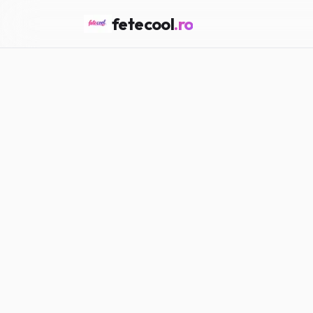
fetecool
.ro
Acasă
/
Love & Crush
/
Cum 
LOVE & CRUSH
Cum îți reca
dragoste
Maria P.
·
25.03.2026
·
4
min citi
#
Love
#
Crush