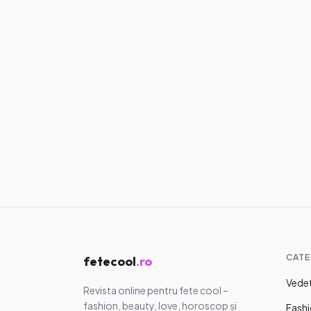
Articole similare
Love & Crush
Breadcrumb
înseamnă și 
dai seama 
12.07.2026
·
5
m
cineva te ți
aproape fă
intenții cla
CATE
fetecool
.ro
Vedet
Revista online pentru fete cool –
fashion, beauty, love, horoscop și
Fashi