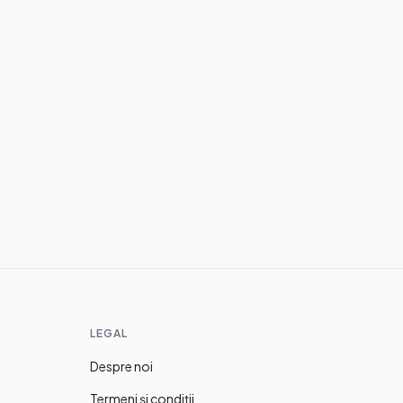
Love & Crush
Ce este gaslighting
și cum îl recunoști
30.06.2026
·
6
min
LEGAL
Despre noi
Termeni și condiții