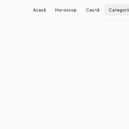
Acasă
Horoscop
Caută
Categori
îți recapeti încrederea după o dezamăgire în dragoste
peti încrederea după o dezam
re