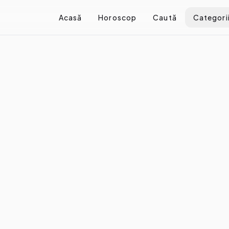
Acasă
Horoscop
Caută
Categori
/
Cele mai cool cupluri din online-ul românesc
l cupluri din online-ul român
e