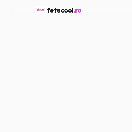
fetecool
.ro
Acasă
/
Vedete & Influenceri
VEDETE & INFLUENCERI
Cele mai coo
Maria P.
·
15.02.2026
·
5
min citir
#
Vedete
#
Influenceri