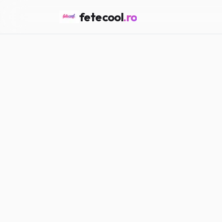
fetecool
.ro
Acasă
/
Love & Crush
/
Ce s
LOVE & CRUSH
Ce să faci c
Maria P.
·
04.03.2026
·
5
min citi
#
Love
#
Crush