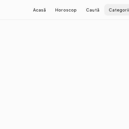
Acasă
Horoscop
Caută
Categori
ă faci când primești mixed signals
ând primești mixed signals
re