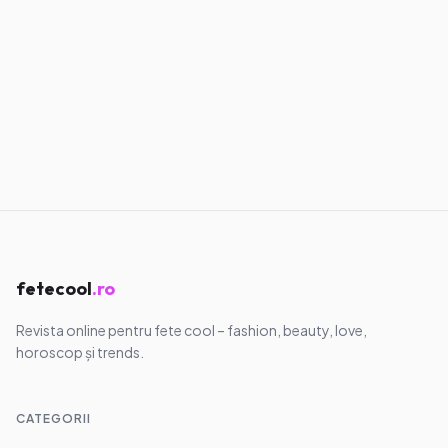
Influenceri care chiar merită follow anul
acesta
01.06.2026
·
6
min
Vedete & Influenceri
Ce putem învăța de la influenceri
despre imagine și încredere
11.05.2026
·
8
min
fetecool
.ro
Revista online pentru fete cool – fashion, beauty, love,
horoscop și trends.
CATEGORII