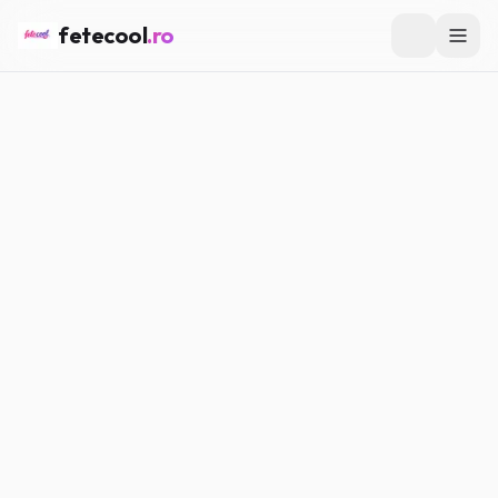
fetecool
.ro
Acasă
/
Vedete & Influenceri
/
Ce înseamnă „PR relationship”
și de ce se vorbește atât despre asta
VEDETE & INFLUENCERI
Ce înseamnă „PR relationship”
și de ce se vorbește atât despre
asta
Maria P.
·
01.03.2026
·
5
min citire
#
Vedete
#
Influenceri