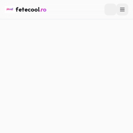
fetecool
.ro
Acasă
/
Muzică & Filme
/
Playlisturi pentru fiecare stare de
spirit
MUZICĂ & FILME
Playlisturi pentru fiecare stare
de spirit
Maria P.
·
02.04.2026
·
6
min citire
#
Muzică
#
Filme