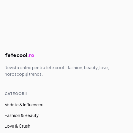
Muzică & Filme
Seriale care au devenit virale pe TikTok
11.05.2026
·
7
min
fetecool
.ro
Revista online pentru fete cool – fashion, beauty, love,
horoscop și trends.
CATEGORII
Vedete & Influenceri
Fashion & Beauty
Love & Crush