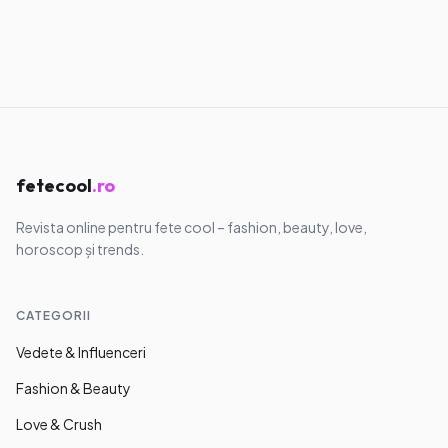
Muzică & Filme
Seriale care au devenit virale pe TikTok
11.05.2026
·
7
min
fetecool
.ro
Revista online pentru fete cool – fashion, beauty, love,
horoscop și trends.
CATEGORII
Vedete & Influenceri
Fashion & Beauty
Love & Crush