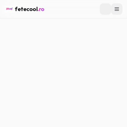
fetecool
.ro
Acasă
/
Muzică & Filme
/
Muzica și emoțiile tale
MUZICĂ & FILME
Muzica și emoțiile tale
Maria P.
·
15.02.2026
·
4
min citire
#
Muzică
#
Filme
Distribuie
Copiază link
Facebook
WhatsApp