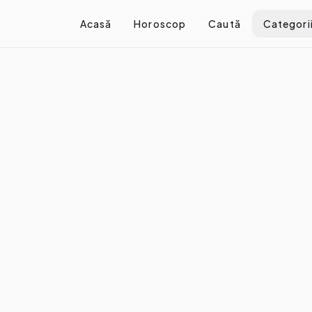
Acasă
Horoscop
Caută
Categori
Horoscopul adolescenței: ce trebuie să știi
olescenței: ce trebuie să ști
e