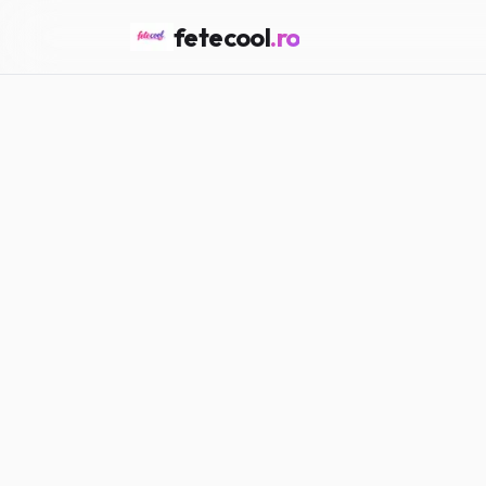
fetecool
.ro
Acasă
/
Horoscop & Astro
/
HOROSCOP & ASTRO
Horoscopul ad
Maria P.
·
15.02.2026
·
5
min citir
#
Horoscop
#
Astro