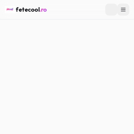
fetecool
.ro
Acasă
/
Muzică & Filme
/
Filme despre adolescență care nu
sunt cringe
MUZICĂ & FILME
Filme despre adolescență care
nu sunt cringe
Maria P.
·
07.03.2026
·
6
min citire
#
Muzică
#
Filme