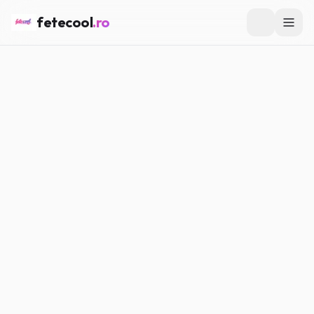
fetecool
.ro
Acasă
/
Muzică & Filme
/
Filme de văzut cu prietenele
MUZICĂ & FILME
Filme de văzut cu prietenele
Maria P.
·
16.04.2026
·
7
min citire
#
Muzică
#
Filme
Distribuie
Copiază link
Facebook
WhatsApp