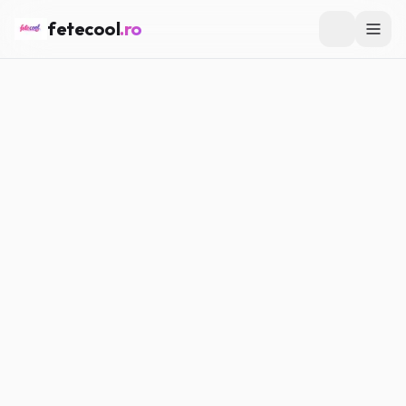
fetecool
.ro
Acasă
/
Girl Talk
/
De ce vulnerabilitatea nu e o slăbiciune
GIRL TALK
De ce vulnerabilitatea nu e o
slăbiciune
Maria P.
·
27.03.2026
·
5
min citire
#
Girl Talk