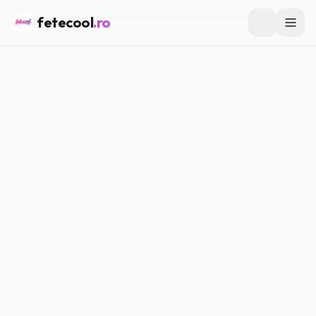
fetecool
.ro
Acasă
/
Lifestyle
/
De ce e important să ai hobby-uri
LIFESTYLE
De ce e important să ai hobby-
uri
Maria P.
·
15.02.2026
·
5
min citire
#
Lifestyle