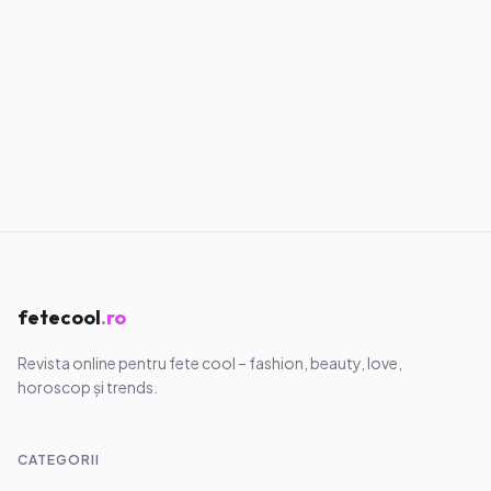
Am învățat să nu mai alerg după oameni
28.05.2026
·
7
min
Confesiuni
Am învățat să mă aleg pe mine, chiar
dacă doare
11.05.2026
·
8
min
fetecool
.ro
Revista online pentru fete cool – fashion, beauty, love,
horoscop și trends.
CATEGORII