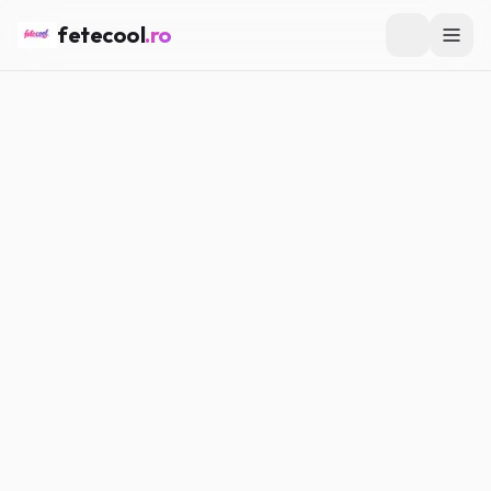
fetecool
.ro
Acasă
/
Confesiuni
/
De ce am simțit că nu sunt suficient de
bună
CONFESIUNI
De ce am simțit că nu sunt
suficient de bună
Maria P.
·
15.02.2026
·
5
min citire
#
Confesiuni