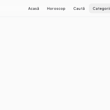
Acasă
Horoscop
Caută
Categori
Cum te exprimi în funcție de zodie
mi în funcție de zodie
re