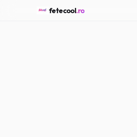
fetecool
.ro
Acasă
/
Horoscop & Astro
/
HOROSCOP & ASTRO
Cum te expri
Maria P.
·
08.03.2026
·
6
min citi
#
Horoscop
#
Astro