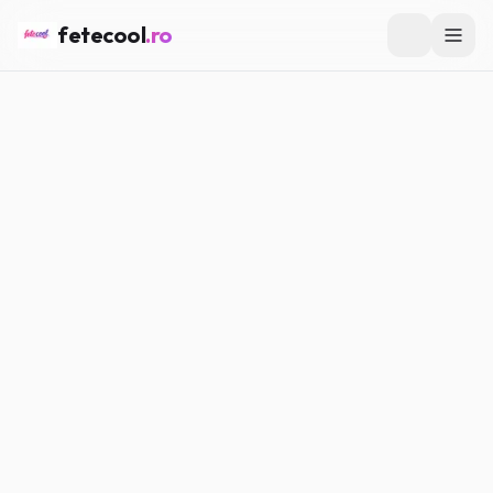
fetecool
.ro
Acasă
/
Lifestyle
/
Cum să îți transformi camera într-un spațiu
cozy
LIFESTYLE
Cum să îți transformi camera
într-un spațiu cozy
Maria P.
·
28.02.2026
·
5
min citire
#
Lifestyle