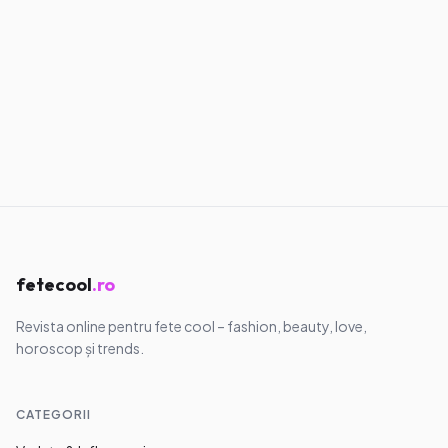
Atac de panică la școală: ce faci, pas cu
pas
08.08.2026
·
8
min
Lifestyle
Dureri menstruale la școală: ce faci și
când ceri ajutor
08.08.2026
·
8
min
fetecool
.ro
Revista online pentru fete cool – fashion, beauty, love,
horoscop și trends.
CATEGORII