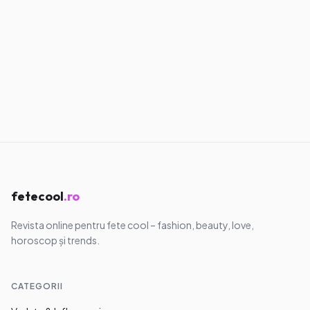
Transpirație excesivă la adolescente: ce
ajută și când ceri sfatul medicului
01.08.2026
·
9
min
Fashion & Beauty
Păr gras la adolescente: o rutină simplă
care chiar ajută
31.07.2026
·
8
min
fetecool
.ro
Revista online pentru fete cool – fashion, beauty, love,
horoscop și trends.
CATEGORII