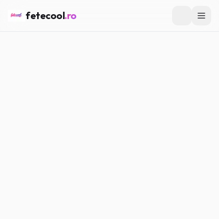
fetecool
.ro
Acasă
/
Fashion & Beauty
/
Cum să îți hidratezi corect pielea
vara: rutină simplă pentru adolescente
FASHION & BEAUTY
Cum să îți hidratezi corect
pielea vara: rutină simplă
pentru adolescente
Maria P.
·
23.06.2026
·
4
min citire
#
hidratare
#
skincare
#
ten
#
vară
#
adolescente