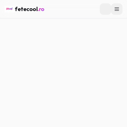
fetecool
.ro
Acasă
/
Lifestyle
/
Cum să îți gestionezi timpul online
LIFESTYLE
Cum să îți gestionezi timpul
online
Maria P.
·
15.02.2026
·
5
min citire
#
Lifestyle