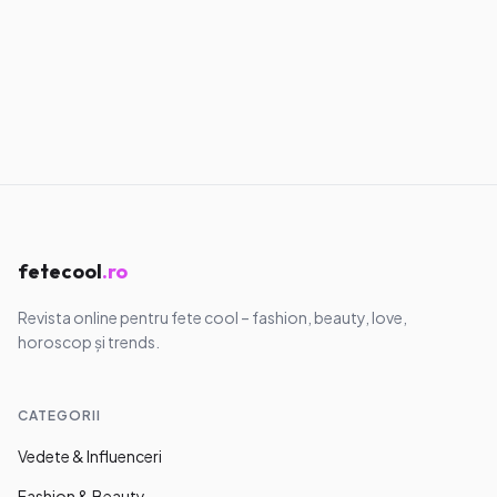
05.08.2026
·
8
min
Lifestyle
Cum îți repari programul de somn
înainte de școală: un plan realist
05.08.2026
·
8
min
fetecool
.ro
Revista online pentru fete cool – fashion, beauty, love,
horoscop și trends.
CATEGORII
Vedete & Influenceri
Fashion & Beauty