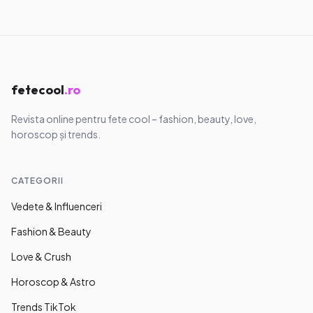
simplu ca elevă
09.08.2026
·
9
min
fetecool
.ro
Revista online pentru fete cool – fashion, beauty, love,
horoscop și trends.
CATEGORII
Vedete & Influenceri
Fashion & Beauty
Love & Crush
Horoscop & Astro
Trends TikTok