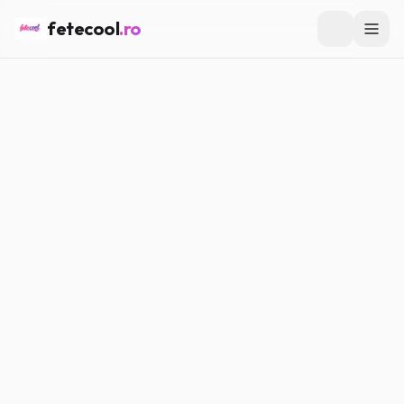
fetecool
.ro
Acasă
/
Lifestyle
/
Cum să-ți faci un plan de învățat pentru o
săptămână de testări
LIFESTYLE
Cum să-ți faci un plan de
învățat pentru o săptămână de
testări
Maria P.
·
02.07.2026
·
5
min citire
#
Lifestyle
#
Școală
#
organizare
#
stres