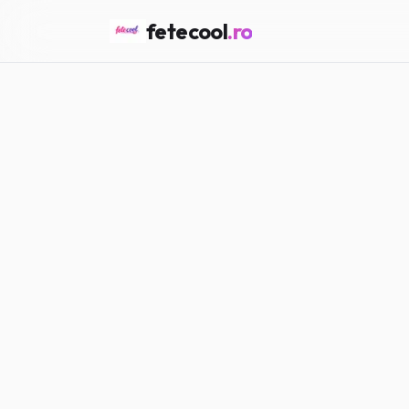
fetecool
.ro
Acasă
/
Lifestyle
/
Cum să îți
LIFESTYLE
Cum să îți cre
Maria P.
·
15.02.2026
·
5
min citir
#
Lifestyle