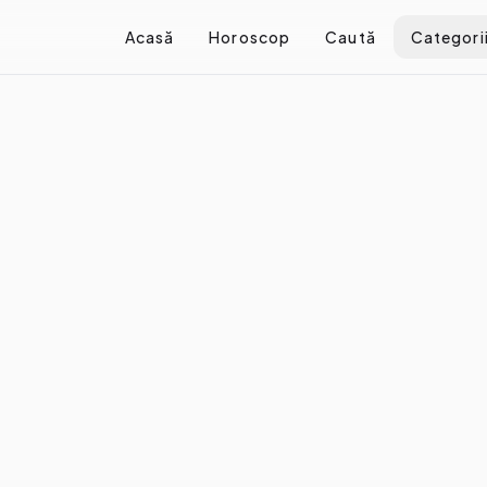
Acasă
Horoscop
Caută
Categori
 creezi un stil de viață activ
ezi un stil de viață activ
e