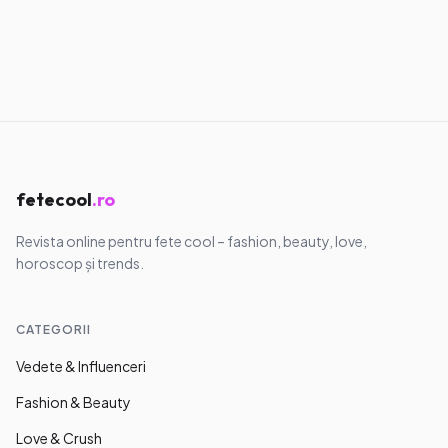
Lifestyle
Deficit de fier și anemie la adolescente:
semne, analize și ce faci
06.08.2026
·
9
min
fetecool
.ro
Revista online pentru fete cool – fashion, beauty, love,
horoscop și trends.
CATEGORII
Vedete & Influenceri
Fashion & Beauty
Love & Crush