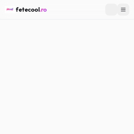
fetecool
.ro
Acasă
/
Lifestyle
/
Cum să ai mai multă energie fără să te
forțezi
LIFESTYLE
Cum să ai mai multă energie
fără să te forțezi
Maria P.
·
07.03.2026
·
5
min citire
#
Lifestyle