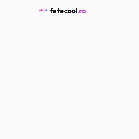
fetecool
.ro
Acasă
/
Trends TikTok
/
Cum
TRENDS TIKTOK
Cum îți dai 
Maria P.
·
17.02.2026
·
5
min citir
#
Trends TikTok