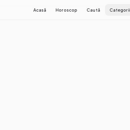
Acasă
Horoscop
Caută
Categori
 îți dai seama dacă un trend e doar reclamă
seama dacă un trend e doar 
e