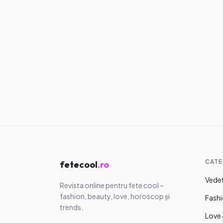
Articole similare
Trends TikT
Cum să ada
trend viral 
personalit
12.07.2026
·
6
m
CATE
fetecool
.ro
Vedet
Revista online pentru fete cool –
fashion, beauty, love, horoscop și
Fashi
trends.
Love 