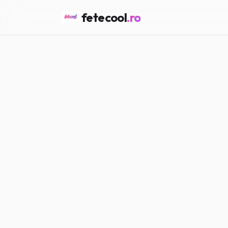
fetecool
.ro
Acasă
/
Fashion & Beauty
/
FASHION & BEAUTY
Cum alegi ha
Maria P.
·
15.02.2026
·
5
min citir
#
Fashion
#
Beauty