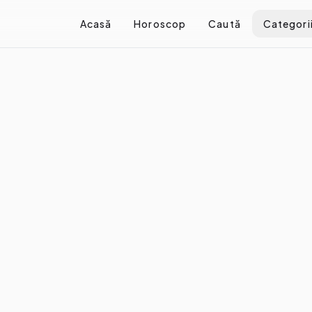
Acasă
Horoscop
Caută
Categori
Cum alegi hainele potrivite pentru corpul tău
inele potrivite pentru corpul
e