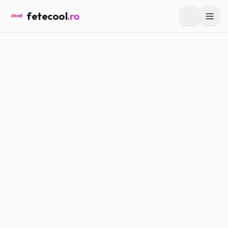
fetecool
.ro
Acasă
/
Confesiuni
/
Confesiuni despre primele mele iubiri
CONFESIUNI
Confesiuni despre primele mele
iubiri
Maria P.
·
15.02.2026
·
5
min citire
#
Confesiuni