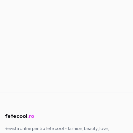
12.07.2026
·
7
min
Confesiuni
Am învățat să nu mai alerg după oameni
28.05.2026
·
7
min
Confesiuni
Am învățat să mă aleg pe mine, chiar
dacă doare
11.05.2026
·
8
min
fetecool
.ro
Revista online pentru fete cool – fashion, beauty, love,