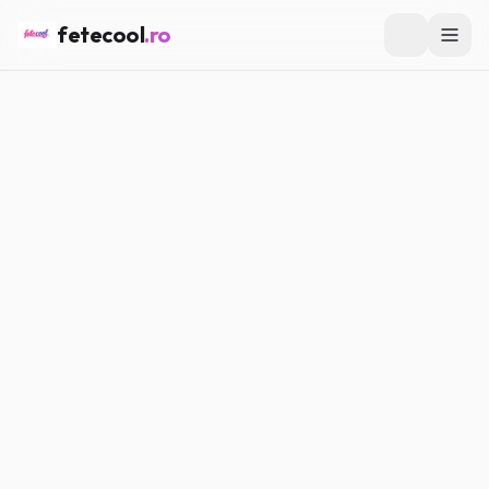
fetecool
.ro
Acasă
/
Muzică & Filme
/
Ce seriale sunt populare pe
streaming
MUZICĂ & FILME
Ce seriale sunt populare pe
streaming
Maria P.
·
15.02.2026
·
5
min citire
#
Muzică
#
Filme