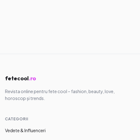
Confesiuni
Am învățat să mă aleg pe mine, chiar
dacă doare
11.05.2026
·
8
min
fetecool
.ro
Revista online pentru fete cool – fashion, beauty, love,
horoscop și trends.
CATEGORII
Vedete & Influenceri