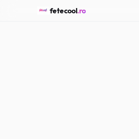
fetecool
.ro
Acasă
/
Girl Talk
/
Ce înseam
GIRL TALK
Ce înseamnă 
Maria P.
·
15.02.2026
·
5
min citir
#
Girl Talk