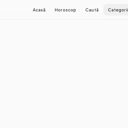
Acasă
Horoscop
Caută
Categori
nă echilibrul emoțional
echilibrul emoțional
e