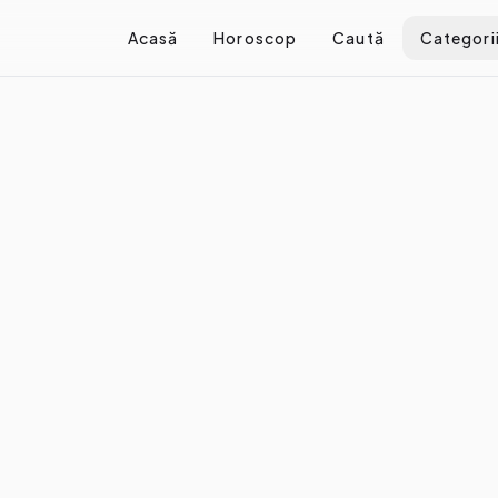
Acasă
Horoscop
Caută
Categori
ă cu adevărat să ai încredere în tine
cu adevărat să ai încredere î
re