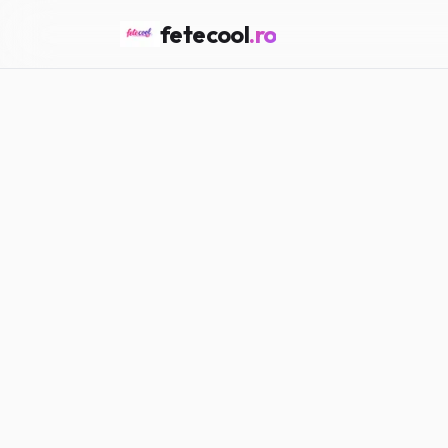
fetecool
.ro
Acasă
/
Girl Talk
/
Ce înseamn
GIRL TALK
Ce înseamnă 
Maria P.
·
01.06.2026
·
9
min citi
#
Girl Talk