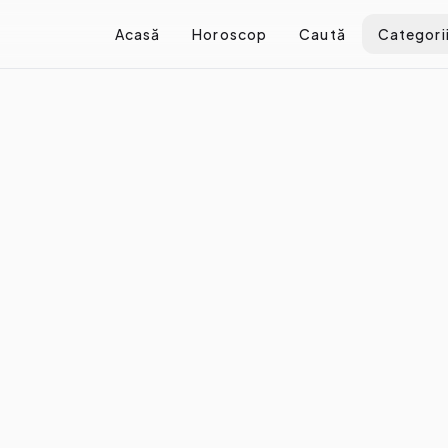
Acasă
Horoscop
Caută
Categori
mnă autocunoașterea
 autocunoașterea
e