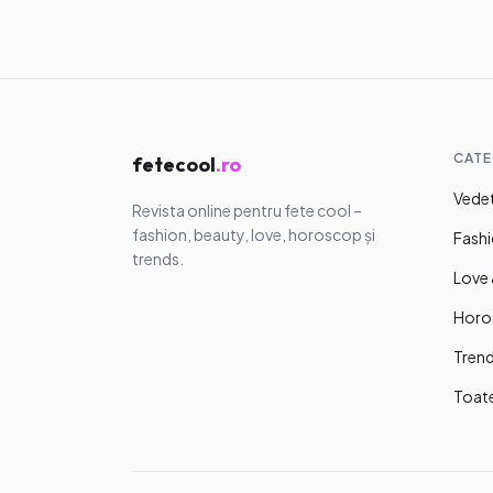
adolescent
este normal
06.08.2026
·
8
ceri ajutor
CATE
fetecool
.ro
Vedet
Revista online pentru fete cool –
fashion, beauty, love, horoscop și
Fashi
trends.
Love 
Horo
Trend
Toat