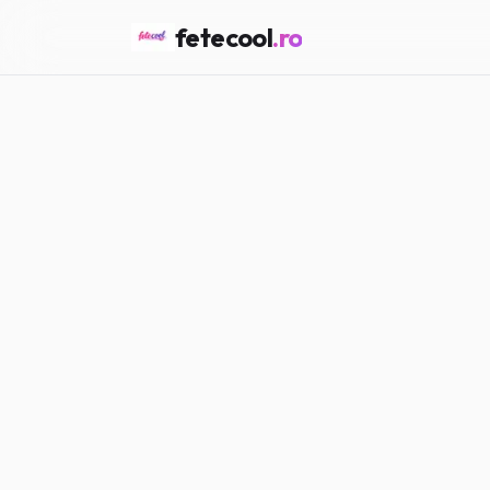
fetecool
.ro
Acasă
/
Girl Talk
/
Ce însea
GIRL TALK
Ce înseamnă
Maria P.
·
15.02.2026
·
4
min citir
#
Girl Talk