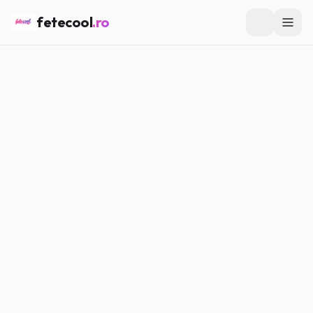
fetecool
.ro
Acasă
/
Trends TikTok
/
Ce înseamnă „aesthetic” și cum nu te
prinde în capcană
TRENDS TIKTOK
Ce înseamnă „aesthetic” și cum
nu te prinde în capcană
Maria P.
·
28.02.2026
·
5
min citire
#
Trends TikTok