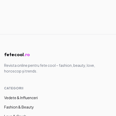
Trends TikTok
Trenduri TikTok inspirate din lifestyle și
self care
11.05.2026
·
8
min
fetecool
.ro
Revista online pentru fete cool – fashion, beauty, love,
horoscop și trends.
CATEGORII
Vedete & Influenceri
Fashion & Beauty