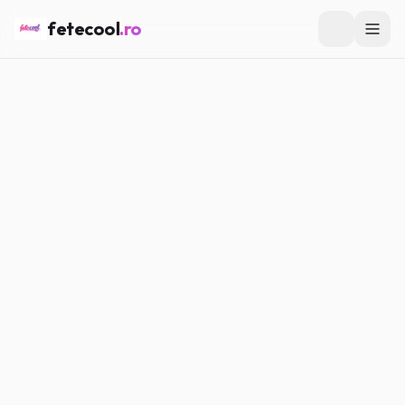
fetecool
.ro
Acasă
/
Muzică & Filme
/
Ce filme sunt populare printre fete
MUZICĂ & FILME
Ce filme sunt populare printre
fete
Maria P.
·
15.02.2026
·
5
min citire
#
Muzică
#
Filme