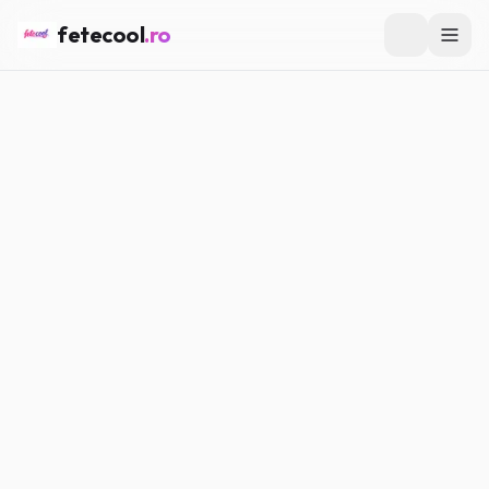
fetecool
.ro
Acasă
/
Lifestyle
/
Burnout digital la adolescente: cum
recunoști oboseala de la telefon și ce te ajută
LIFESTYLE
Burnout digital la adolescente:
cum recunoști oboseala de la
telefon și ce te ajută
Maria P.
·
27.06.2026
·
5
min citire
#
Lifestyle
#
Digital detox
#
Sănătate mentală