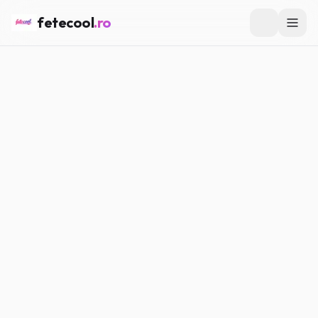
fetecool
.ro
Acasă
/
Muzică & Filme
/
Artiști români preferați de
adolescente
MUZICĂ & FILME
Artiști români preferați de
adolescente
Maria P.
·
15.02.2026
·
5
min citire
#
Muzică
#
Filme