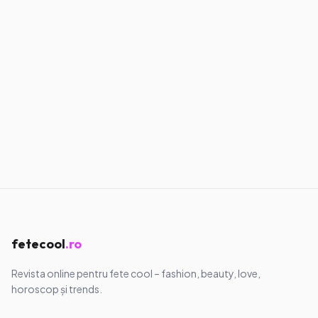
Muzică & Filme
Melodii care îți dau vibe de main
character
28.05.2026
·
6
min
Muzică & Filme
Seriale care au devenit virale pe TikTok
11.05.2026
·
7
min
fetecool
.ro
Revista online pentru fete cool – fashion, beauty, love,
horoscop și trends.