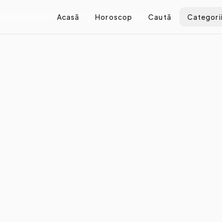
Acasă
Horoscop
Caută
Categori
iști care influențează moda
 influențează moda
e