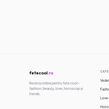
Articole similare
Muzică & Fil
Filme care î
schimbă
perspectiv
12.07.2026
·
5
m
vieții
CATE
fetecool
.ro
Vedet
Revista online pentru fete cool –
fashion, beauty, love, horoscop și
Fashi
trends.
Love 
Horo