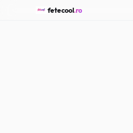
fetecool
.ro
Acasă
/
Muzică & Filme
/
Art
MUZICĂ & FILME
Artiști care
Maria P.
·
15.02.2026
·
4
min citir
#
Muzică
#
Filme