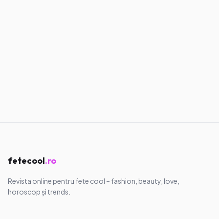
Confesiuni
Am învățat să nu mai alerg după oameni
28.05.2026
·
7
min
Confesiuni
Am învățat să mă aleg pe mine, chiar
dacă doare
11.05.2026
·
8
min
fetecool
.ro
Revista online pentru fete cool – fashion, beauty, love,
horoscop și trends.