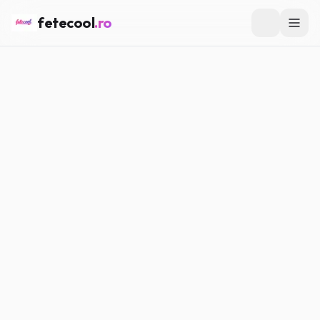
fetecool
.ro
Acasă
/
Confesiuni
/
Am rămas într-o relație care nu mă făcea
fericită
CONFESIUNI
Am rămas într-o relație care nu
mă făcea fericită
Maria P.
·
02.04.2026
·
5
min citire
#
Confesiuni